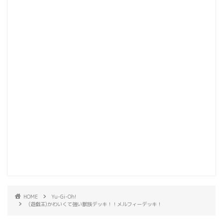
HOME
Yu-Gi-Oh!
(遊戯王)かわいくて強い獣族デッキ！！メルフィーデッキ！