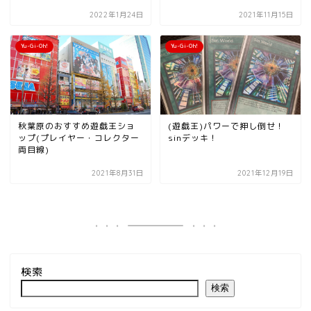
2022年1月24日
2021年11月15日
Yu-Gi-Oh!
Yu-Gi-Oh!
秋葉原のおすすめ遊戯王ショ
(遊戯王)パワーで押し倒せ！
ップ(プレイヤー・コレクター
sinデッキ！
両目線)
2021年8月31日
2021年12月19日
検索
検索