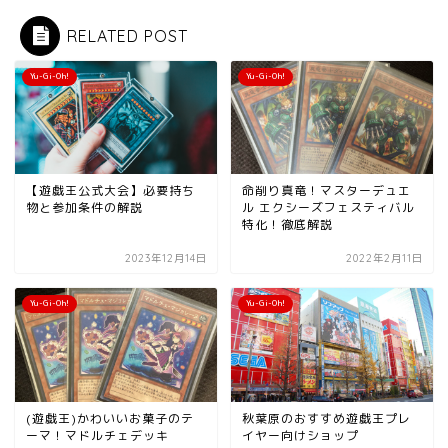
RELATED POST
Yu-Gi-Oh!
Yu-Gi-Oh!
【遊戯王公式大会】必要持ち
命削り真竜！マスターデュエ
物と参加条件の解説
ル エクシーズフェスティバル
特化！徹底解説
2023年12月14日
2022年2月11日
Yu-Gi-Oh!
Yu-Gi-Oh!
(遊戯王)かわいいお菓子のテ
秋葉原のおすすめ遊戯王プレ
ーマ！マドルチェデッキ
イヤー向けショップ